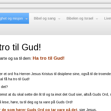
ghet og misjon
Bibel og sang
Bibelen og Israel
Live
ro til Gud!
Ha tro til Gud!
arte og sa til dem:
 er et ord fra Herren Jesus Kristus til disiplene sine, også til de troend
al få ha tro til Gud!
r det?
emst at du skal sette din lit til og ta imot det Gud sier, altså Guds Ord,
å lese, høre, ta til deg og ta vare på Guds Ord!
r de som hører Guds Ord og tar vare på det
, sier Jesus.