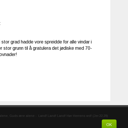
:
 stor grad hadde vore spreidde for alle vindar i
 stor grunn til å gratulera det jødiske med 70-
lovnader!
s alene, Guds ære alene
-
Land! Land! Land! Hør Herrens ord! (Jer.22,29)
OK