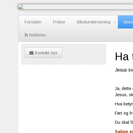
Forsiden
Frelse
Bibelundervisning
Meni
Nettkirke
Kontakt oss
Ha t
Jesus sv
Ja, dette
Jesus, sk
Hva bety
Ført og fr
Du skal f
Salige e