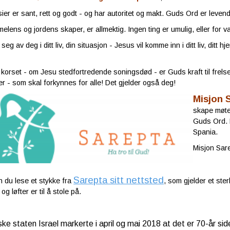
ier er sant, rett og godt - og har autoritet og makt. Guds Ord er levend
elens og jordens skaper, er allmektig. Ingen ting er umulig, eller for va
 seg av deg i ditt liv, din situasjon - Jesus vil komme inn i ditt liv, ditt h
korset - om Jesu stedfortredende soningsdød - er Guds kraft til frelse.
 - som skal forkynnes for alle! Det gjelder også deg!
Misjon 
skape møte
Guds Ord. 
Spania.
Misjon Sar
Sarepta sitt nettsted
 du lese et stykke fra
, som gjelder et ste
g løfter er til å stole på.
ske staten Israel markerte i april og mai 2018 at det er 70-år s