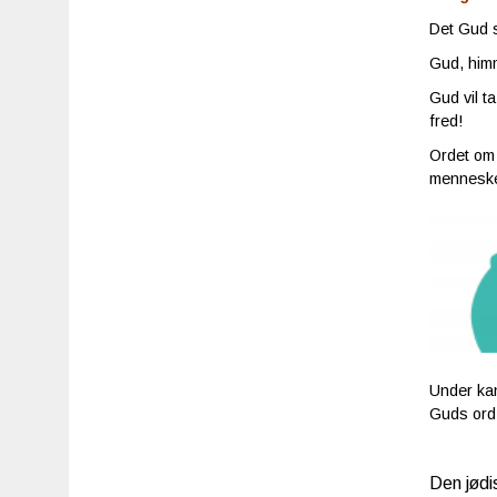
Det Gud s
Gud, himm
Gud vil ta
fred!
Ordet om 
mennesker
Under kan
Guds ord o
Den jødi