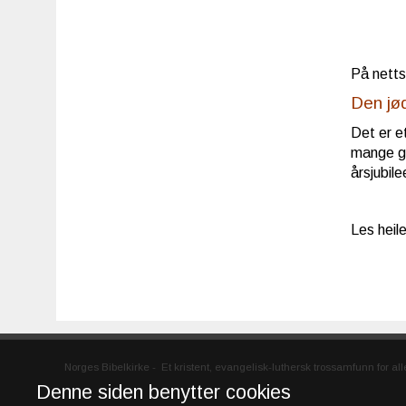
På netts
Den jø
Det er et
mange ge
årsjubil
Les heil
Norges Bibelkirke
-
Et kristent, evangelisk-luthersk trossamfunn for a
Denne siden benytter cookies