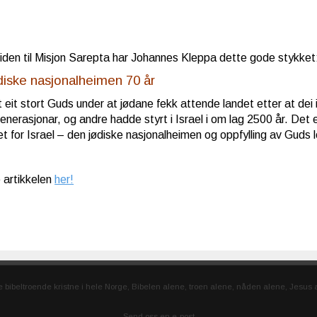
iden til Misjon Sarepta har Johannes Kleppa dette gode stykket
diske nasjonalheimen 70 år
 eit stort Guds under at jødane fekk attende landet etter at dei i
nerasjonar, og andre hadde styrt i Israel i om lag 2500 år. Det er
eet for Israel – den jødiske nasjonalheimen og oppfylling av Guds 
e artikkelen
her!
lle bibeltroende kristne i hele Norge, Bibelen alene, troen alene, nåden alene, Jesu
Send oss en e-post