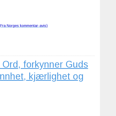
(Fra Norges kommentar-avis)
 Ord, forkynner Guds
annhet, kjærlighet og