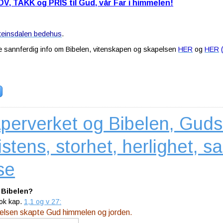
V, TAKK og PRIS til Gud, vår Far i himmelen!
teinsdalen bedehus
.
re sannferdig info om Bibelen, vitenskapen og skapelsen
HER
og
HER
perverket og Bibelen, Guds
istens, storhet, herlighet, s
se
 Bibelen?
ok kap.
1,1 og v 27:
elsen skapte Gud himmelen og jorden.