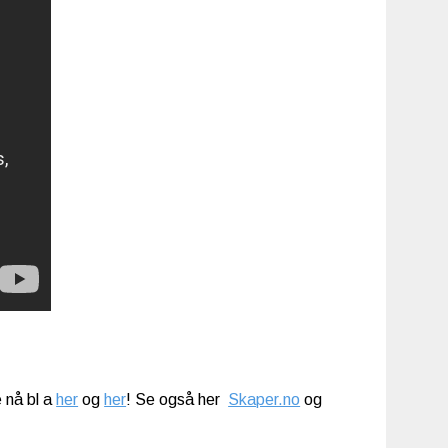
 nå bl a
her
og
her
! Se også her
Skaper.no
og