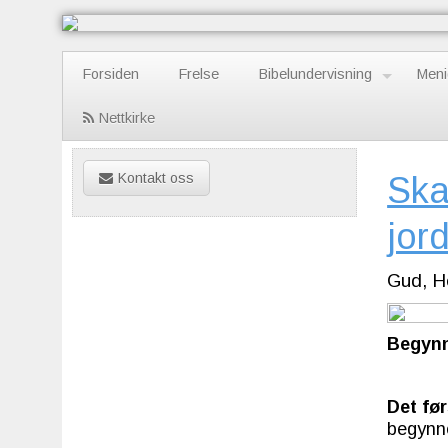
Forsiden
Frelse
Bibelundervisning
Meni
Nettkirke
Kontakt oss
Ska
jor
Gud, H
Begynn
Det fø
begynn