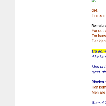
det.
Til mann
Romerbre
For det 
For hans
Det kjen
Du som 
ikke kan
Men er ha
synd, d
Bibelen 
Han kom 
Men alle
Som et G