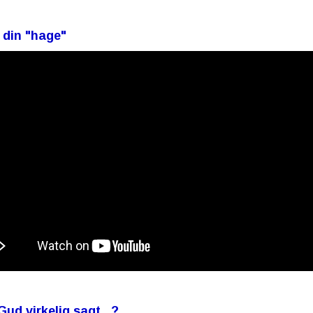
t din "hage"
Gud virkelig sagt...?