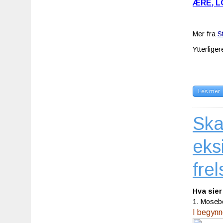
ÆRE, LO
Mer fra
S
Ytterlige
Les mer
Ska
eks
frel
Hva sier
1. Moseb
I begynn