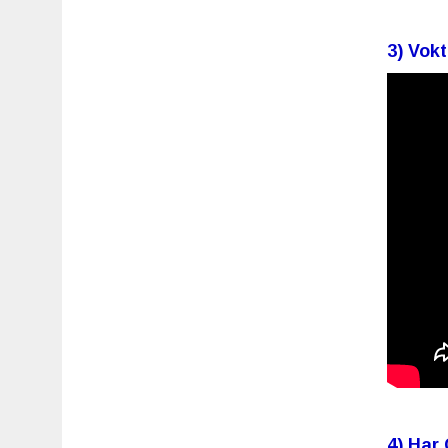
3) Vok
4) Har 