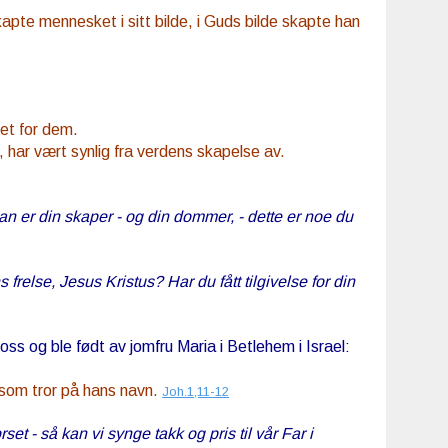
pte mennesket i sitt bilde, i Guds bilde skapte han
det for dem.
har vært synlig fra verdens skapelse av.
n er din skaper - og din dommer, - dette er noe du
relse, Jesus Kristus? Har du fått tilgivelse for din
s og ble født av jomfru Maria i Betlehem i Israel:
 som tror på hans navn.
Joh.1,11-12
t - så kan vi synge takk og pris til vår Far i