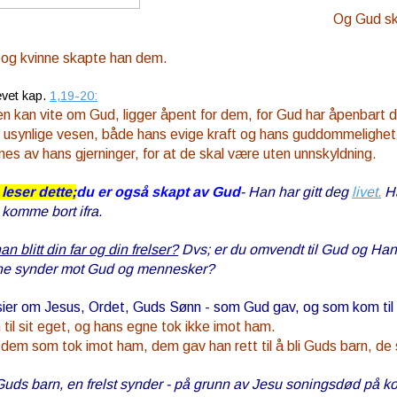
Og Gud ska
 og kvinne skapte han dem.
vet kap.
1,19-20:
en kan vite om Gud, ligger åpent for dem, for Gud har åpenbart 
 usynlige vesen, både hans evige kraft og hans guddommelighet, 
nes av hans gjerninger, for at de skal være uten unnskyldning
.
leser dette;
du er også skapt av Gud
- Han har gitt deg
livet.
Ha
 komme bort ifra.
n blitt din far og din frelser?
Dvs; er du omvendt til Gud og Hans f
ine synder mot Gud og mennesker?
sier om Jesus, Ordet, Guds Sønn - som Gud gav, og som kom til os
til sit eget, og hans egne tok ikke imot ham.
 dem som tok imot ham, dem gav han rett til å bli Guds barn, de
uds barn, en frelst synder - på grunn av Jesu soningsdød på korse