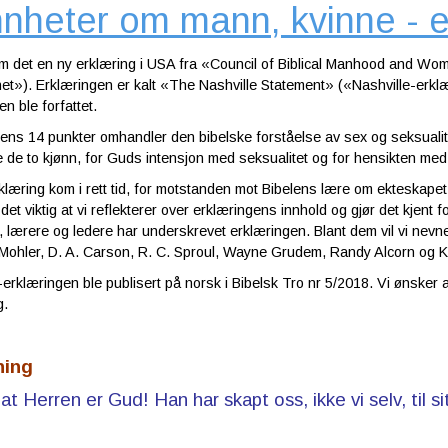
nheter om mann, kvinne - e
m det en ny erklæring i USA fra «Council of Biblical Manhood and Wo
het»). Erklæringen er kalt «The Nashville Statement» («Nashville-erkl
n ble forfattet.
ens 14 punkter omhandler den bibelske forståelse av sex og seksualite
de to kjønn, for Guds intensjon med seksualitet og for hensikten med
læring kom i rett tid, for motstanden mot Bibelens lære om ekteskapet
 det viktig at vi reflekterer over erklæringens innhold og gjør det kjent
e, lærere og ledere har underskrevet erklæringen. Blant dem vil vi nevn
 Mohler, D. A. Carson, R. C. Sproul, Wayne Grudem, Randy Alcorn og 
-erklæringen ble publisert på norsk i Bibelsk Tro nr 5/2018. Vi ønsker a
g.
ning
at Herren er Gud! Han har skapt oss, ikke vi selv, til sit