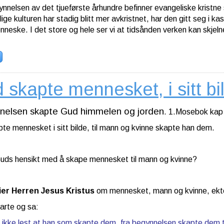
nnelsen av det tjueførste århundre befinner evangeliske kristne s
lige kulturen har stadig blitt mer avkristnet, har den gitt seg i 
neske. I det store og hele ser vi at tidsånden verken kan skjeln
 skapte mennesket, i sitt bi
nnelsen skapte Gud himmelen og jorden
. 1.Mosebok kap
te mennesket i sitt bilde, til mann og kvinne skapte han dem.
uds hensikt med å skape mennesket til mann og kvinne?
ier Herren Jesus Kristus
om mennesket, mann og kvinne, ekt
arte og sa:
 ikke lest at han som skapte dem, fra begynnelsen skapte dem t