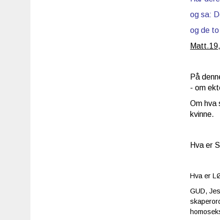
og sa: De
og de to
Matt.19
På denne
- om ek
Om hva s
kvinne.
Hva er S
Hva er LØ
GUD, Jesu
skaperor
homoseksu