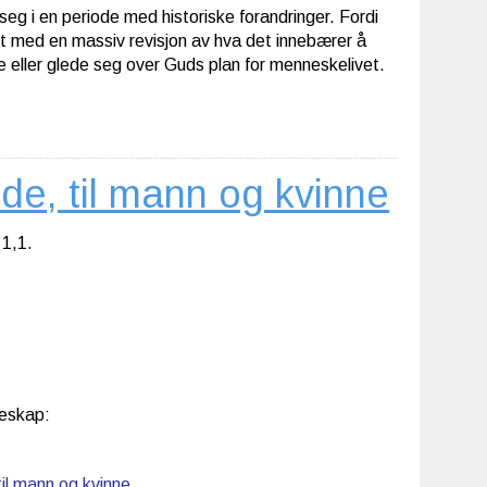
eg i en periode med historiske forandringer. Fordi
kast med en massiv revisjon av hva det innebærer å
e eller glede seg over Guds plan for menneskelivet.
lde, til mann og kvinne
 1,1.
eskap:
il mann og kvinne,