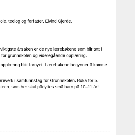
e, teolog og forfatter, Eivind Gjerde.
 viktigste årsaken er de nye lærebøkene som blir tatt i
r for grunnskolen og videregående opplæring.
e opplæring blitt fornyet. Lærebøkene begynner å komme
æreverk i samfunnsfag for Grunnskolen. Boka for 5.
nsteori, som her skal pådyttes små barn på 10–11 år!