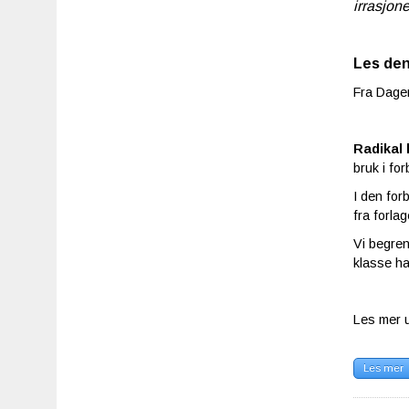
irrasjon
Les den
Fra Dagen 
Radikal 
bruk i fo
I den for
fra forla
Vi begren
klasse ha
Les mer 
Les mer