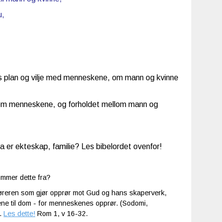
u,
s plan og vilje med menneskene, om mann og kvinne
lom menneskene, og forholdet mellom mann og
r ekteskap, familie? Les bibelordet ovenfor!
ommer dette fra?
føreren som gjør opprør mot Gud og hans skaperverk,
e til dom - for menneskenes opprør. (Sodomi,
e.
Les dette!
Rom 1, v 16-32.