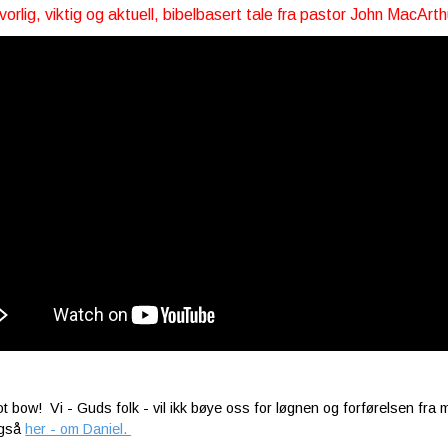
alvorlig, viktig og aktuell, bibelbasert tale fra pastor John MacArt
ot bow! Vi - Guds folk - vil ikk bøye oss for løgnen og forførelsen fr
også
her - om Daniel.