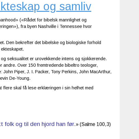
kteskap og samliv
manhood» («Rådet for bibelsk mannlighet og
æringen»), fra byen Nashville i Tennessee hvor
t. Den bekrefter det bibelske og biologiske forhold
 ekteskapet.
 og seksualitet er urovekkende intens og sjokkerende.
 for andre. Over 150 fremtredende bibeltro teologer,
e: John Piper, J. I. Packer, Tony Perkins, John MacArthur,
Kevin De-Young.
t flere skal få lese erklæringen i sin helhet med
t folk og til den hjord han før
.» (Salme 100,3)