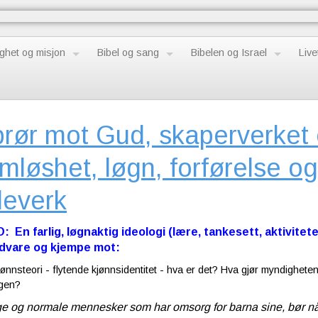
ghet og misjon
Bibel og sang
Bibelen og Israel
Live
rør mot Gud, skaperverket
mløshet, løgn, forførelse og
leverk
 En farlig, løgnaktig ideologi (lære, tankesett, aktivitete
dvare og kjempe mot:
jønnsteori - flytende kjønnsidentitet - hva er det? Hva gjør myndighe
ngen?
ge og normale mennesker som har omsorg for barna sine, bør nå 