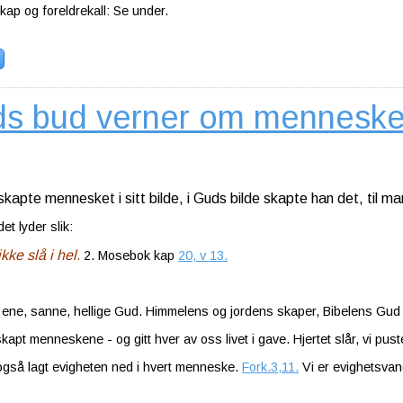
ap og foreldrekall: Se under.
s bud verner om mennesket: 
kapte mennesket i sitt bilde, i Guds bilde skapte han det, til 
et lyder slik:
kke slå i hel
.
2. Mosebok kap
20, v 13.
ene, sanne, hellige Gud. Himmelens og jordens skaper, Bibelens Gud s
apt menneskene - og gitt hver av oss livet i gave. Hjertet slår, vi puste
gså lagt evigheten ned i hvert menneske.
Fork.3,11.
Vi er evighetsvan