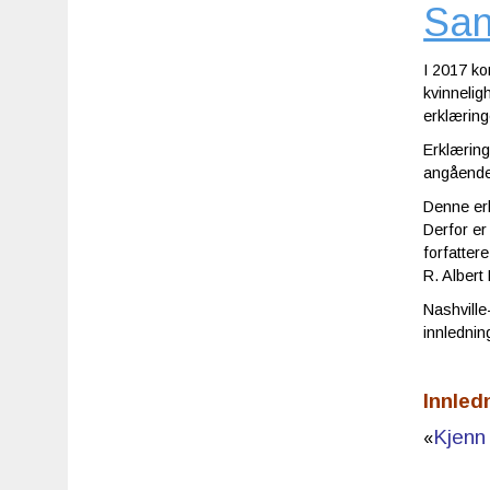
San
I 2017 ko
kvinnelig
erklæringe
Erklæring
angående 
Denne erk
Derfor er
forfatter
R. Albert
Nashville
innlednin
Innled
Kjenn 
«