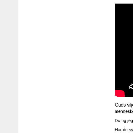
Guds vil
menneske 
Du og jeg
Har du s