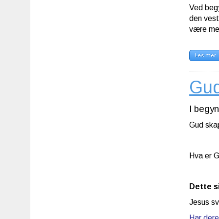
Ved begy
den vest
være men
Les mer
Gud
I begy
Gud skap
Hva er G
Dette s
Jesus sv
Har dere