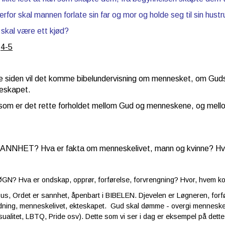
rfor skal mannen forlate sin far og mor og holde seg til sin hustr
 skal være ett kjød?
,4-5
 siden vil det komme bibelundervisning om mennesket, om Gud
teskapet.
om er det rette forholdet mellom Gud og menneskene, og mel
ANNHET? Hva er fakta om menneskelivet, mann og kvinne? Hva e
GN? Hva er ondskap, opprør, forførelse, forvrengning? Hvor, hvem k
s, Ordet er sannhet, åpenbart i BIBELEN. Djevelen er Løgneren, for
dning, menneskelivet, ekteskapet. Gud skal dømme - overgi mennesken
alitet, LBTQ, Pride osv). Dette som vi ser i dag er eksempel på dett