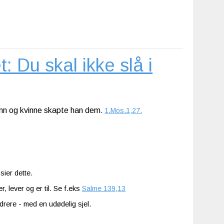
Du skal ikke slå i
mann og kvinne skapte han dem
.
1.Mos.1,27.
ier dette.
r, lever og er til. Se f.eks
Salme 139,13
drere - med en udødelig sjel.