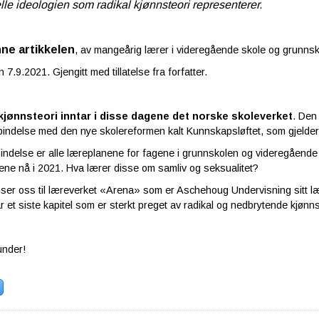
elle ideologien som radikal kjønnsteori representerer.
ne artikkelen
, av mangeårig lærer i videregående skole og grunnskol
7.9.2021. Gjengitt med tillatelse fra forfatter.
kjønnsteori inntar i disse dagene det norske skoleverket
. Den
rbindelse med den nye skolereformen kalt Kunnskapsløftet, som gjelde
bindelse er alle læreplanene for fagene i grunnskolen og videregåend
gene nå i 2021. Hva lærer disse om samliv og seksualitet?
ser oss til læreverket «Arena» som er Aschehoug Undervisning sitt l
r et siste kapitel som er sterkt preget av radikal og nedbrytende kjøn
under!