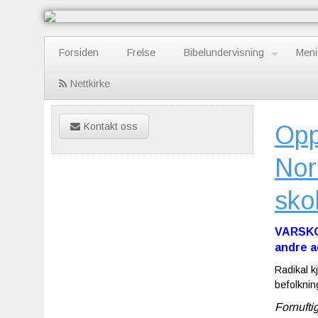
Forsiden
Frelse
Bibelundervisning
Meni
Nettkirke
Kontakt oss
Opp
Nor
sko
VARSKO:
andre a
Radikal k
befolkni
Fornufti