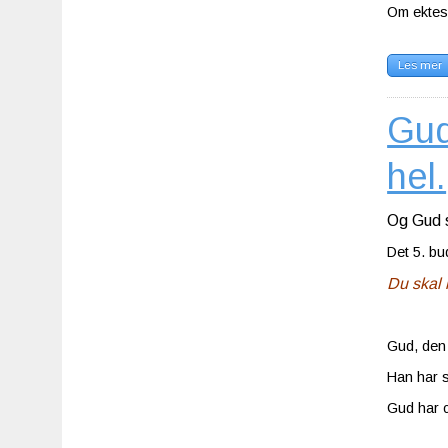
Om ektesk
Les mer
Gud
hel.
Og Gud s
Det 5. bud
Du skal i
Gud, den 
Han har sk
Gud har o