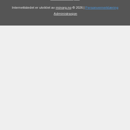
Internettstedet er utviklet av
minorg.no
© 2026 |
Personvernerklæring
Administrasjon