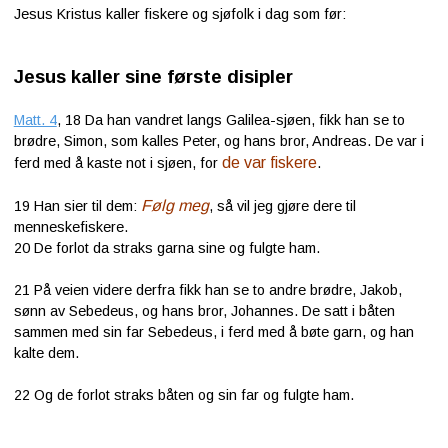
Jesus Kristus kaller fiskere og sjøfolk i dag som før:
Jesus kaller sine første disipler
Matt. 4
, 18
Da han vandret langs Galilea-sjøen, fikk han se to
brødre, Simon, som kalles Peter, og hans bror, Andreas. De var i
de var fiskere
ferd med å kaste not i sjøen, for
.
Følg meg
19
Han sier til dem:
, så vil jeg gjøre dere til
menneskefiskere.
20
De forlot da straks garna sine og fulgte ham.
21
På veien videre derfra fikk han se to andre brødre, Jakob,
sønn av Sebedeus, og hans bror, Johannes. De satt i båten
sammen med sin far Sebedeus, i ferd med å bøte garn, og han
kalte dem.
22
Og de forlot straks båten og sin far og fulgte ham.