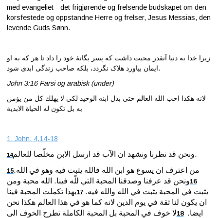
med evangeliet - det frigjørende og frelsende budskapet om den
korsfestede og oppstandne Herre og frelser, Jesus Messias, den
levende Guds Sønn.
زیرا خدا به دنیا آنقدر محبت داشت که پسر یگانۀ خود را داد تا هر که به او
ایمان بیاورد هلاک نگردد، بلکه صاحب زندگی ابدی شود.
John 3:16 Farsi og arabisk (under)
لانه هكذا احب الله العالم حتى بذل ابنه الوحيد لكي لا يهلك كل من يؤمن
به بل تكون له الحياة الابدية
1. John. 4,14-18
ونحن قد نظرنا ونشهد ان الآب قد ارسل الابن مخلّصا للعالم.
14
من اعترف ان يسوع هو ابن الله فالله يثبت فيه وهو في الله.
15
ونحن قد عرفنا وصدقنا المحبة التي للّه فينا. الله محبة ومن
16
يثبت في المحبة يثبت في الله والله فيه.
بهذا تكملت المحبة فينا
17
ان يكون لنا ثقة في يوم الدين لانه كما هو في هذا العالم هكذا نحن
ايضا.
لا خوف في المحبة بل المحبة الكاملة تطرح الخوف الى
18