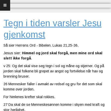
Forsiden
Frelse
Tegn i tiden varsler Jesu
Bibelundervisning
gjenkomst
Menighet og misjon
Så sier Herrens Ord - Bibelen. Lukas 21,25-36.
Jesus sier:
Himmel og jord skal forgå, men mine ord skal
Bibel og sang
slett ikke forgå
.
v 25: Og det skal vise seg tegn i sol og måne og stjerner. Og på
Bibelen og Israel
jorden skal folkene bli grepet av angst og fortvilelse når hav og
brenning bruser.
Livet - merkedager
26 Mennesker faller i avmakt av redsel og gru for det som skal
komme over jorden.
Om Norges Bibelkirke
For himlenes krefter skal rokkes.
Nettkirke
27 Da skal de se Menneskesønnen komme i skyen med kraft og
stor herlighet.