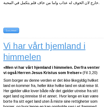
خارج لان الخوف له عذاب واما من خاف فلم يتكمل في المحبة.
Les mer
Vi har vårt hjemland i
himmelen
«Men vi har vårt hjemland i himmelen. Derfra venter
vi også Herren Jesus Kristus som frelser»
(Fil 3,20)
Som borger av denne verden er det ikke likegyldig hvilket
land en kommer fra, heller ikke hvilke land en skal reise til.
Her gjelder ulike lover både når det gjelder utreise fra sitt
eget land og innreise til et annet. Hvor lenge en kan være
borte fra sitt eget land uten å miste sine rettigheter som
borger, og hvor lenge en kan oppholde seg i et fremmed