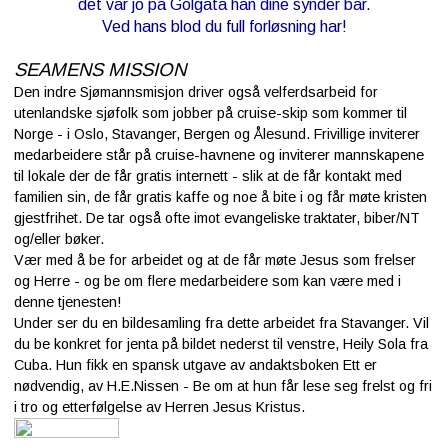
det var jo på Golgata han dine synder bar.
Ved hans blod du full forløsning har!
SEAMENS MISSION
Den indre Sjømannsmisjon driver også velferdsarbeid for
utenlandske sjøfolk som jobber på cruise-skip som kommer til
Norge - i Oslo, Stavanger, Bergen og Ålesund. Frivillige inviterer
medarbeidere står på cruise-havnene og inviterer mannskapene
til lokale der de får gratis internett - slik at de får kontakt med
familien sin, de får gratis kaffe og noe å bite i og får møte kristen
gjestfrihet. De tar også ofte imot evangeliske traktater, biber/NT
og/eller bøker.
Vær med å be for arbeidet og at de får møte Jesus som frelser
og Herre - og be om flere medarbeidere som kan være med i
denne tjenesten!
Under ser du en bildesamling fra dette arbeidet fra Stavanger. Vil
du be konkret for jenta på bildet nederst til venstre, Heily Sola fra
Cuba. Hun fikk en spansk utgave av andaktsboken Ett er
nødvendig, av H.E.Nissen - Be om at hun får lese seg frelst og fri
i tro og etterfølgelse av Herren Jesus Kristus.