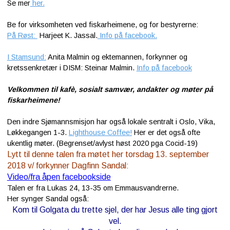
Se mer
her.
Be for virksomheten ved fiskarheimene, og for bestyrerne:
På Røst:
Harjeet K. Jassal.
Info på facebook.
I Stamsund:
Anita Malmin og ektemannen, forkynner og
kretssenkretær i DISM: Steinar Malmin.
Info på facebook
Velkommen til kafè, sosialt samvær, andakter og møter på
fiskarheimene!
Den indre Sjømannsmisjon har også lokale sentralt i Oslo, Vika,
Løkkegangen 1-3.
Lighthouse Coffee!
Her er det også ofte
ukentlig møter. (Begrenset/avlyst høst 2020 pga Cocid-19)
Lytt til denne talen fra møtet her torsdag 13. september
2018 v/ forkynner Dagfinn Sandal:
Video/fra åpen facebookside
Talen er fra Lukas 24, 13-35 om Emmausvandrerne.
Her synger Sandal også:
Kom til Golgata du trette sjel, der har Jesus alle ting gjort
vel.