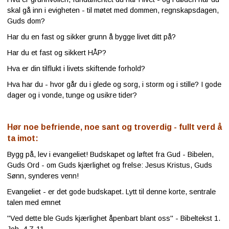
skal gå inn i evigheten - til møtet med dommen, regnskapsdagen,
Guds dom?
Har du en fast og sikker grunn å bygge livet ditt på?
Har du et fast og sikkert HÅP?
Hva er din tilflukt i livets skiftende forhold?
Hva har du - hvor går du i glede og sorg, i storm og i stille? I gode
dager og i vonde, tunge og usikre tider?
Hør noe befriende, noe sant og troverdig - fullt verd å
ta imot:
Bygg på, lev i evangeliet! Budskapet og løftet fra Gud - Bibelen,
Guds Ord - om Guds kjærlighet og frelse: Jesus Kristus, Guds
Sønn, synderes venn!
Evangeliet - er det gode budskapet. Lytt til denne korte, sentrale
talen med emnet
"Ved dette ble Guds kjærlighet åpenbart blant oss" - Bibeltekst 1.