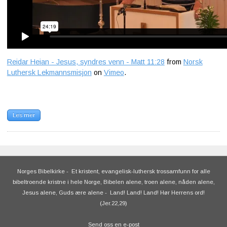
Reidar Heian - Jesus, syndres venn - Matt 11:28
from
Norsk
Luthersk Lekmannsmisjon
on
Vimeo
.
Les mer
Norges Bibelkirke
-
Et kristent, evangelisk-luthersk trossamfunn for alle
bibeltroende kristne i hele Norge, Bibelen alene, troen alene, nåden alene,
Jesus alene, Guds ære alene
-
Land! Land! Land! Hør Herrens ord!
(Jer.22,29)
Send oss en e-post