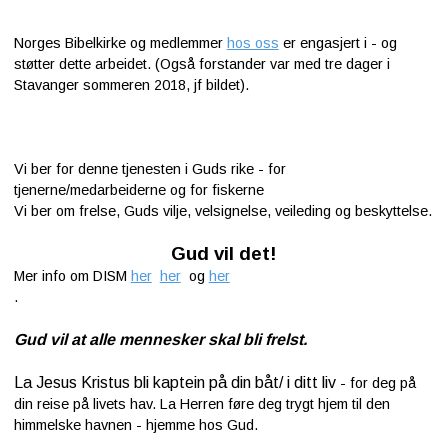
Norges Bibelkirke og medlemmer
hos oss
er engasjert i - og
støtter dette arbeidet. (Også forstander var med tre dager i
Stavanger sommeren 2018, jf bildet).
Vi ber for denne tjenesten i Guds rike - for
tjenerne/medarbeiderne og for fiskerne
Vi ber om frelse, Guds vilje, velsignelse, veileding og beskyttelse.
Gud vil det!
Mer info om DISM
her
her
og
her
.
Gud vil at alle mennesker skal bli frelst.
La Jesus Kristus bli kaptein på din båt/ i ditt liv
- for deg på
din reise på livets hav. La Herren føre deg trygt hjem til den
himmelske havnen - hjemme hos Gud.