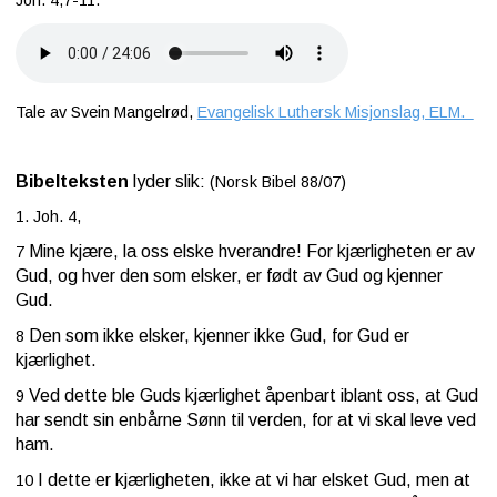
Joh. 4,7-11.
Tale av Svein Mangelrød,
Evangelisk Luthersk Misjonslag, ELM.
Bibelteksten
lyder slik:
(Norsk Bibel 88/07)
1. Joh. 4,
Mine kjære, la oss elske hverandre! For kjærligheten er av
7
Gud, og hver den som elsker, er født av Gud og kjenner
Gud.
Den som ikke elsker, kjenner ikke Gud, for Gud er
8
kjærlighet.
Ved dette ble Guds kjærlighet åpenbart iblant oss, at Gud
9
har sendt sin enbårne Sønn til verden, for at vi skal leve ved
ham.
I dette er kjærligheten, ikke at vi har elsket Gud, men at
10