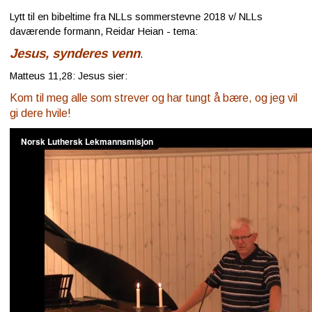
Lytt til en bibeltime fra NLLs sommerstevne 2018 v/ NLLs
daværende formann, Reidar Heian - tema:
Jesus, synderes venn
.
Matteus 11,28: Jesus sier:
Kom til meg alle som strever og har tungt å bære, og jeg vil
gi dere hvile!