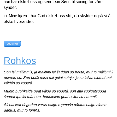
han har elsket oss og sendt sin Sønn til soning for våre
synder.
Mine kjære, har Gud elsket oss slik, da skylder også vi å
11
elske hverandre.
Les mer
Rohkos
Son lei máilmmis, ja máilbmi lei šaddan su bokte, muhto máilbmi ii
dovdan su. Son bođii dasa mii gulai sutnje, ja su iežas olbmot eai
váldán su vuostá.
Muhto buohkaide geat válde su vuostá, son attii vuoigatvuođa
šaddat Ipmila mánnán, buohkaide geat oskot su nammii.
Sii eai leat riegádan varas eaige rupmaša dáhtus eaige olbmá
dáhtus, muhto Ipmilis.