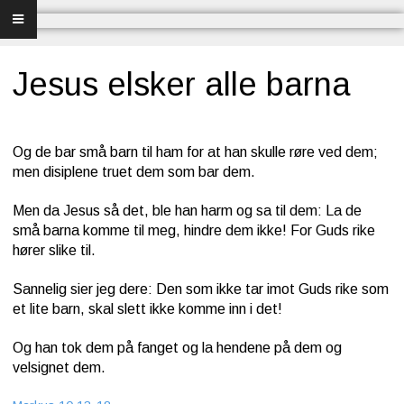
Forsiden
Frelse
Jesus elsker alle barna
Bibelundervisning
Og de bar små barn til ham for at han skulle røre ved dem;
Menighet og misjon
men disiplene truet dem som bar dem.
Bibel og sang
Men da Jesus så det, ble han harm og sa til dem: La de
små barna komme til meg, hindre dem ikke! For Guds rike
Bibelen og Israel
hører slike til.
Livet - merkedager
Sannelig sier jeg dere: Den som ikke tar imot Guds rike som
et lite barn, skal slett ikke komme inn i det!
Om Norges Bibelkirke
Og han tok dem på fanget og la hendene på dem og
velsignet dem.
Nettkirke