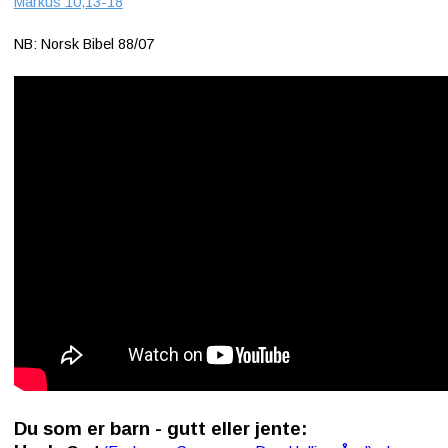
Markus 10,13-18
NB: Norsk Bibel 88/07
Kontakt
oss
Du som er barn - gutt eller jente: