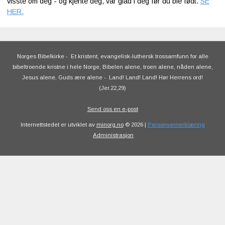
visste om deg - og kjente deg, var glad i deg før du ble født.
SE
HER.
Norges Bibelkirke
-
Et kristent, evangelisk-luthersk trossamfunn for alle
bibeltroende kristne i hele Norge, Bibelen alene, troen alene, nåden alene,
Jesus alene, Guds ære alene
-
Land! Land! Land! Hør Herrens ord!
(Jer.22,29)
Send oss en e-post
Internettstedet er utviklet av
minorg.no
© 2026 |
Personvernerklæring
Administrasjon