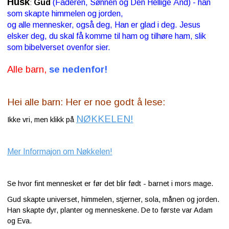
Husk
Gud
(Faderen, Sønnen og Den Hellige Ånd) - han
:
som skapte himmelen og jorden,
og alle mennesker, også deg, Han er glad i deg. Jesus
elsker deg, du skal få komme til ham og tilhøre ham, slik
som bibelverset ovenfor sier.
Alle barn,
se nedenfor!
Hei alle barn: Her er noe godt å lese:
NØKKELEN!
Ikke vri, men klikk på
Mer Informajon om Nøkkelen!
Se hvor fint mennesket er før det blir født - barnet i mors mage.
Gud skapte universet, himmelen, stjerner, sola, månen og jorden.
Han skapte dyr, planter og menneskene. De to første var Adam
og Eva.