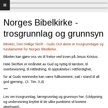
Forsiden
Frelse
Norges Bibelkirke -
Bibelundervisning
trosgrunnlag og grunnsyn
Menighet og misjon
Bibelen, Den Hellige Skrift - Guds Ord alene er trosgrunnlaget og
fundamentet for Norges Bibelkirke.
Bibel og sang
Bibelen kan gjøre oss vis til frelse ved troen på Jesus Kristus.
Hele Skriften er innåndet av Gud og nyttig til lærdom, til
Bibelen og Israel
overbevisning, til rettledning, til opptuktelse i rettferdighet,
Livet - merkedager
for at Guds menneske kan være fullkomment, satt i stand til all
god gjerning.. (2. Tim. 3,4)
Om Norges Bibelkirke
***
Les om trosgrunnlag, læregrunnlag og grunnsyn her. (Utdypning
Nettkirke
og undervisning knyttet til de ulike punktene vil komme
etterhvert).