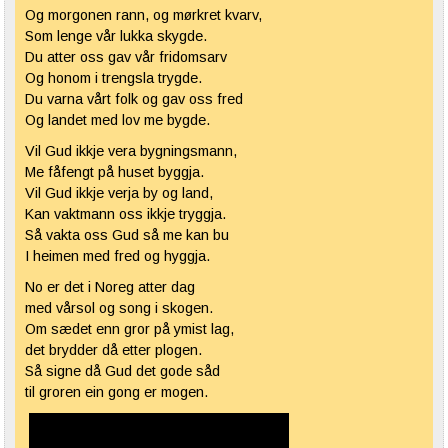
Og
morgonen
rann, og mørkret kvarv,
Som lenge vår lukka skygde.
Du atter oss gav vår
fridomsarv
Og
honom
i trengsla trygde.
Du
varna
vårt folk og gav oss fred
Og landet med lov
me
bygde.
Vil Gud
ikkje
vera
bygningsmann
,
Me
fåfengt på huset
byggja
.
Vil Gud
ikkje
verja by og land,
Kan vaktmann oss
ikkje
tryggja
.
Så vakta oss Gud så
me
kan bu
I heimen med fred og
hyggja
.
No er det i
Noreg
atter dag
med vårsol og
song
i skogen.
Om
sædet
enn gror på ymist lag,
det brydder då etter plogen.
Så signe då Gud det gode
såd
til
groren
ein
gong er
mogen
.