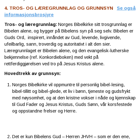
4. TROS- OG LÆREGRUNNLAG OG GRUNNSYN
Se også
Kontakt
informasjonsbrosjyre
oss
Tros- og læregrunnlag:
Norges Bibelkirke sitt trosgrunnlag er
Bibelen alene, og bygger på Bibelens syn på seg selv. Bibelen er
Guds Ord, inspirert, innåndet av Gud, levende, livgivende,
ufeilbarlig, sann, troverdig og autoritativt i alt den sier.
Læregrunnlaget er Bibelen alene, og den evangelisk-lutherske
bekjennelse (ref. Konkordieboken) med vekt på
rettferdiggjørelsen ved tro på Jesus Kristus alene.
Hovedtrekk av grunnsyn:
Norges Bibelkirke vil oppmuntre til personlig bibel-lesing,
bibel-tillitt og bibel-glede, et liv i bønn, tjeneste og gudsfrykt
med nøysomhet, og at den kristne vokser i nåde og kjennskap
til Gud Fader og Jesus Kristus, Guds Sønn, vår korsfestede
og oppstandne frelser og Herre.
Det er kun Bibelens Gud – Herren JHVH – som er den ene,