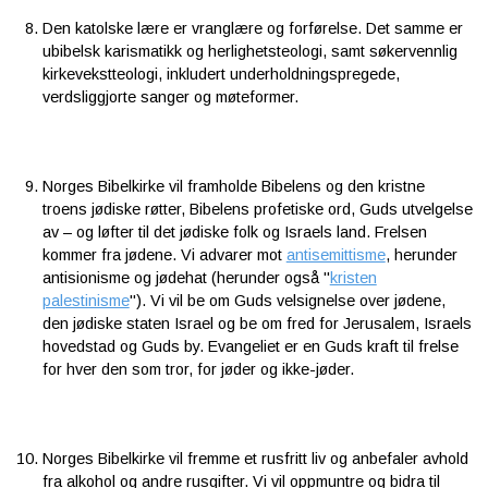
Den katolske lære er vranglære og forførelse. Det samme er
ubibelsk karismatikk og herlighetsteologi, samt søkervennlig
kirkevekstteologi, inkludert underholdningspregede,
verdsliggjorte sanger og møteformer.
Norges Bibelkirke vil framholde Bibelens og den kristne
troens jødiske røtter, Bibelens profetiske ord, Guds utvelgelse
av – og løfter til det jødiske folk og Israels land. Frelsen
kommer fra jødene. Vi advarer mot
antisemittisme
, herunder
antisionisme og jødehat (herunder også "
kristen
palestinisme
"). Vi vil be om Guds velsignelse over jødene,
den jødiske staten Israel og be om fred for Jerusalem, Israels
hovedstad og Guds by. Evangeliet er en Guds kraft til frelse
for hver den som tror, for jøder og ikke-jøder.
Norges Bibelkirke vil fremme et rusfritt liv og anbefaler avhold
fra alkohol og andre rusgifter. Vi vil oppmuntre og bidra til