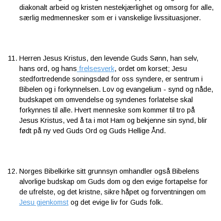
diakonalt arbeid og kristen nestekjærlighet og omsorg for alle,
særlig medmennesker som er i vanskelige livssituasjoner.
Herren Jesus Kristus, den levende Guds Sønn, han selv,
hans ord, og hans
frelsesverk
, ordet om korset; Jesu
stedfortredende soningsdød for oss syndere, er sentrum i
Bibelen og i forkynnelsen. Lov og evangelium - synd og nåde,
budskapet om omvendelse og syndenes forlatelse skal
forkynnes til alle. Hvert menneske som kommer til tro på
Jesus Kristus, ved å ta i mot Ham og bekjenne sin synd, blir
født på ny ved Guds Ord og Guds Hellige Ånd.
Norges Bibelkirke sitt grunnsyn omhandler også Bibelens
alvorlige budskap om Guds dom og den evige fortapelse for
de ufrelste, og det kristne, sikre håpet og forventningen om
Jesu gjenkomst
og det evige liv for Guds folk.