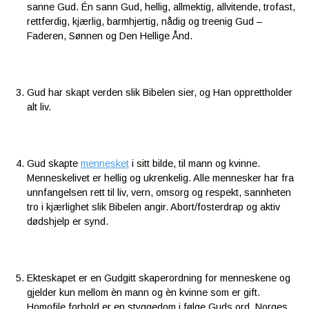
sanne Gud. Én sann Gud, hellig, allmektig, allvitende, trofast,
rettferdig, kjærlig, barmhjertig, nådig og treenig Gud –
Faderen, Sønnen og Den Hellige Ånd.
Gud har skapt verden slik Bibelen sier, og Han opprettholder
alt liv.
Gud skapte
mennesket
i sitt bilde, til mann og kvinne.
Menneskelivet er hellig og ukrenkelig. Alle mennesker har fra
unnfangelsen rett til liv, vern, omsorg og respekt, sannheten
tro i kjærlighet slik Bibelen angir. Abort/fosterdrap og aktiv
dødshjelp er synd.
Ekteskapet er en Gudgitt skaperordning for menneskene og
gjelder kun mellom èn mann og èn kvinne som er gift.
Homofile forhold er en styggedom i følge Guds ord. Norges