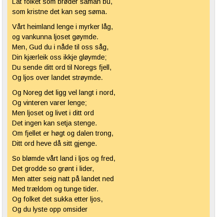
Lat folket som
brøder
saman
bu,
som kristne det kan seg
søma
.
Vårt heimland lenge i
myrker
låg,
og
vankunna
ljoset
gøymde
.
Men, Gud du i nåde til oss såg,
Din kjærleik oss
ikkje
gløymde
;
Du sende ditt ord til
Noregs
fjell,
Og
ljos
over landet
strøymde
.
Og
Noreg
det ligg vel langt i nord,
Og
vinteren
varer lenge;
Men
ljoset
og livet i ditt ord
Det ingen kan
setja
stenge.
Om
fjellet er høgt og dalen
trong
,
Ditt ord
heve
då sitt gjenge.
So
blømde
vårt land i
ljos
og fred,
Det grodde so grønt i lider,
Men atter seig natt på landet ned
Med trældom og tunge tider.
Og folket det sukka etter
ljos
,
Og du lyste opp omsider