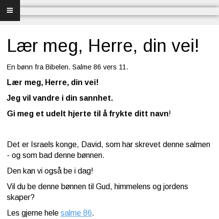
Forsiden
Frelse
Lær meg, Herre, din vei!
Bibelundervisning
En bønn fra Bibelen. Salme 86 vers 11.
Lær meg, Herre, din vei!
Menighet og misjon
Jeg vil vandre i din sannhet.
Bibel og sang
Gi meg et udelt hjerte til å frykte ditt navn
!
Bibelen og Israel
Det er Israels konge, David, som har skrevet denne salmen
Livet - merkedager
- og som bad denne bønnen.
Den kan vi også be i dag!
Om Norges Bibelkirke
Vil du be denne bønnen til Gud, himmelens og jordens
skaper?
Nettkirke
Les gjerne hele
salme 86
.