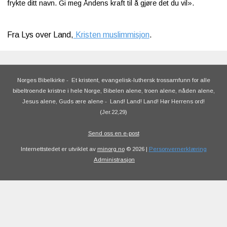
frykte ditt navn. Gi meg Åndens kraft til å gjøre det du vil».
Fra Lys over Land,
Kristen muslimmisjon
.
Norges Bibelkirke
-
Et kristent, evangelisk-luthersk trossamfunn for alle
bibeltroende kristne i hele Norge, Bibelen alene, troen alene, nåden alene,
Jesus alene, Guds ære alene
-
Land! Land! Land! Hør Herrens ord!
(Jer.22,29)
Send oss en e-post
Internettstedet er utviklet av
minorg.no
© 2026 |
Personvernerklæring
Administrasjon