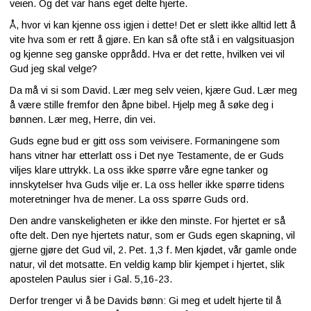
veien. Og det var hans eget delte hjerte.
Å, hvor vi kan kjenne oss igjen i dette! Det er slett ikke alltid lett å
vite hva som er rett å gjøre. En kan så ofte stå i en valgsituasjon
og kjenne seg ganske opprådd. Hva er det rette, hvilken vei vil
Gud jeg skal velge?
Da må vi si som David. Lær meg selv veien, kjære Gud. Lær meg
å være stille fremfor den åpne bibel. Hjelp meg å søke deg i
bønnen. Lær meg, Herre, din vei.
Guds egne bud er gitt oss som veivisere. Formaningene som
hans vitner har etterlatt oss i Det nye Testamente, de er Guds
viljes klare uttrykk. La oss ikke spørre våre egne tanker og
innskytelser hva Guds vilje er. La oss heller ikke spørre tidens
moteretninger hva de mener. La oss spørre Guds ord.
Den andre vanskeligheten er ikke den minste. For hjertet er så
ofte delt. Den nye hjertets natur, som er Guds egen skapning, vil
gjerne gjøre det Gud vil, 2. Pet. 1,3 f. Men kjødet, vår gamle onde
natur, vil det motsatte. En veldig kamp blir kjempet i hjertet, slik
apostelen Paulus sier i Gal. 5,16-23.
Derfor trenger vi å be Davids bønn: Gi meg et udelt hjerte til å