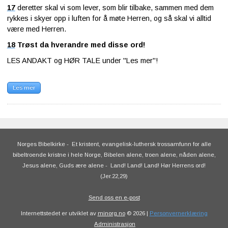
17
deretter skal vi som lever, som blir tilbake, sammen med dem
rykkes i skyer opp i luften for å møte Herren, og så skal vi alltid
være med Herren.
18
Trøst da hverandre med disse ord!
LES ANDAKT og HØR TALE under "Les mer"!
Les mer
Norges Bibelkirke
-
Et kristent, evangelisk-luthersk trossamfunn for alle
bibeltroende kristne i hele Norge, Bibelen alene, troen alene, nåden alene,
Jesus alene, Guds ære alene
-
Land! Land! Land! Hør Herrens ord!
(Jer.22,29)
Send oss en e-post
Internettstedet er utviklet av
minorg.no
© 2026 |
Personvernerklæring
Administrasjon