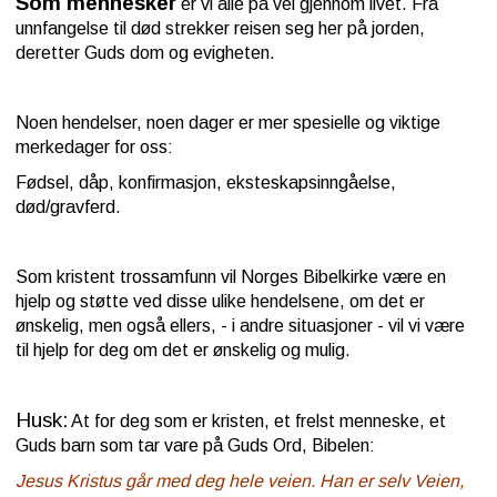
Som mennesker
er vi alle på vei gjennom livet. Fra
unnfangelse til død strekker reisen seg her på
jorden
,
deretter Guds dom og
evigheten
.
Noen hendelser, noen dager er mer spesielle og viktige
merkedager for oss:
Fødsel, dåp, konfirmasjon, eksteskapsinngåelse,
død/gravferd.
Som kristent trossamfunn vil Norges Bibelkirke være en
hjelp og støtte ved disse ulike hendelsene, om det er
ønskelig, men også ellers, - i andre situasjoner - vil vi være
til hjelp for deg om det er ønskelig og mulig.
Husk:
At for deg som er kristen, et frelst menneske, et
Guds barn som tar vare på Guds Ord, Bibelen:
Jesus Kristus går med deg hele veien. Han er selv Veien,