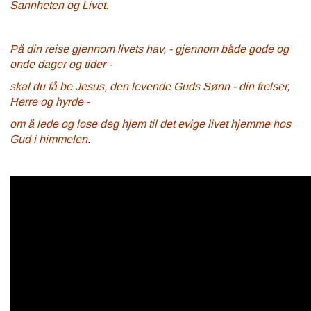
Sannheten og Livet.
På din reise gjennom livets hav, - gjennom både gode og
onde dager og tider -
skal du få be Jesus, den levende Guds Sønn - din frelser,
Herre og hyrde -
om å lede og lose deg hjem t
il det evige livet hjemme hos
Gud i himmelen
.