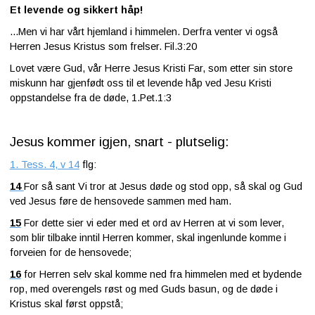
Et levende og sikkert håp!
...Men vi har vårt hjemland i himmelen. Derfra venter vi også
Herren Jesus Kristus som frelser. Fil.3:20
Lovet være Gud, vår Herre Jesus Kristi Far, som etter sin store
miskunn har gjenfødt oss til et levende håp ved Jesu Kristi
oppstandelse fra de døde, 1.Pet.1:3
Jesus kommer igjen, snart - plutselig:
1. Tess. 4, v 14
flg:
14
For så sant Vi tror at Jesus døde og stod opp, så skal og Gud
ved Jesus føre de hensovede sammen med ham.
15
For dette sier vi eder med et ord av Herren at vi som lever,
som blir tilbake inntil Herren kommer, skal ingenlunde komme i
forveien for de hensovede;
16
for Herren selv skal komme ned fra himmelen med et bydende
rop, med overengels røst og med Guds basun, og de døde i
Kristus skal først oppstå;