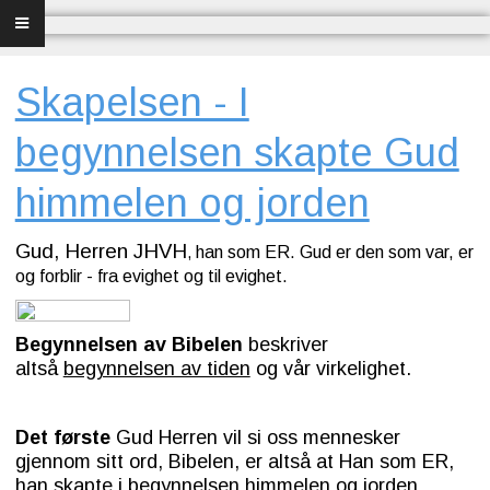
Forsiden
Frelse
Skapelsen - I
Bibelundervisning
begynnelsen skapte Gud
Menighet og misjon
himmelen og jorden
Bibel og sang
Gud, Herren JHVH
han som ER. Gud er den som var, er
,
og forblir - fra evighet og til evighet.
Bibelen og Israel
Begynnelsen av Bibelen
beskriver
Livet - merkedager
altså
begynnelsen av tiden
og vår virkelighet.
Om Norges Bibelkirke
Det første
Gud Herren vil si oss mennesker
Nettkirke
gjennom sitt ord, Bibelen, er altså at Han som ER,
han skapte i begynnelsen himmelen og jorden.