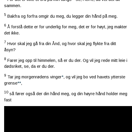
sammen.
5
Bakfra og forfra omgir du meg, du legger din hånd på meg.
6
Å forstå dette er for underlig for meg, det er for høyt, jeg makter
det ikke.
7
Hvor skal jeg gå fra din Ånd, og hvor skal jeg flykte fra ditt
åsyn?
8
Farer jeg opp til himmelen, så er du der. Og vil jeg rede mitt leie i
dødsriket, se, da er du der.
9
Tar jeg morgenrødens vinger
*
, og vil jeg bo ved havets ytterste
grense
**
,
10
så fører også der din hånd meg, og din høyre hånd holder meg
fast