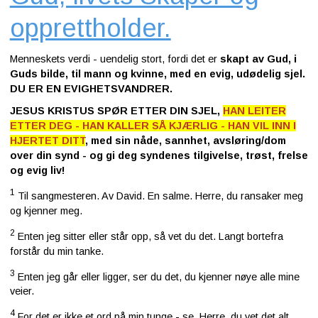
opprettholder.
Menneskets verdi - uendelig stort, fordi det er
skapt av Gud, i
Guds bilde, til mann og kvinne, med en evig, udødelig sjel.
DU ER EN EVIGHETSVANDRER.
JESUS KRISTUS SPØR ETTER DIN SJEL,
HAN LEITER
ETTER DEG - HAN KALLER SÅ KJÆRLIG - HAN VIL INN I
HJERTET DITT
, med sin nåde, sannhet, avsløring/dom
over din synd - og gi deg syndenes tilgivelse, trøst, frelse
og evig liv!
1
Til sangmesteren. Av David. En salme. Herre, du ransaker meg
og kjenner meg.
2
Enten jeg sitter eller står opp, så vet du det. Langt bortefra
forstår du min tanke.
3
Enten jeg går eller ligger, ser du det, du kjenner nøye alle mine
veier.
4
For det er ikke et ord på min tunge - se, Herre, du vet det alt