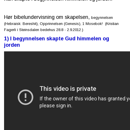
Kontakt
Hør bibelundervisning om skapelsen,
oss
begynnelsen
(Hebraisk: Bereshit), Opprinnelsen (Genesis), 1 Mosebok! (Kristian
Fagerli i Steinsdalen bedehus 28.8 - 2.9.2012.)
1) I begynnelsen skapte Gud himmelen og
jorden