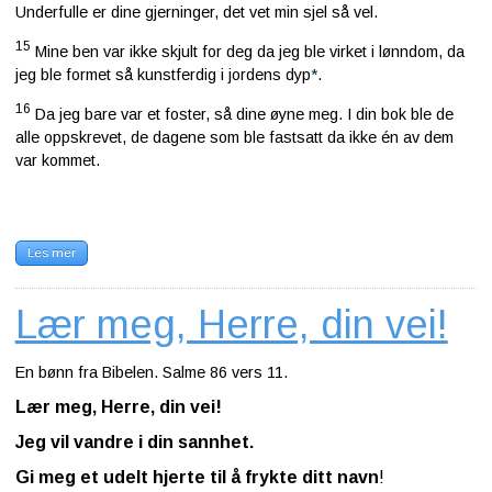
Underfulle er dine gjerninger, det vet min sjel så vel.
15
Mine ben var ikke skjult for deg da jeg ble virket i lønndom, da
jeg ble formet så kunstferdig i jordens dyp
*
.
16
Da jeg bare var et foster, så dine øyne meg. I din bok ble de
alle oppskrevet, de dagene som ble fastsatt da ikke én av dem
var kommet.
Les mer
Lær meg, Herre, din vei!
En bønn fra Bibelen. Salme 86 vers 11.
Lær meg, Herre, din vei!
Jeg vil vandre i din sannhet.
Gi meg et udelt hjerte til å frykte ditt navn
!