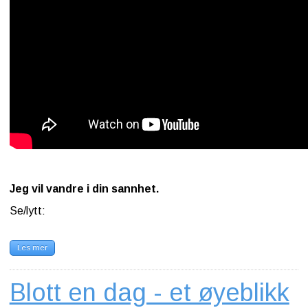
Jeg vil vandre i din sannhet.
Se/lytt:
Les mer
Blott en dag - et øyeblikk