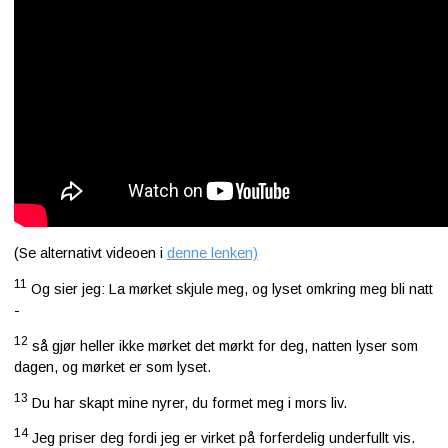
(Se alternativt videoen i
denne lenken)
11
Og sier jeg: La mørket skjule meg, og lyset omkring meg bli natt
-
12
så gjør heller ikke mørket det mørkt for deg, natten lyser som
dagen, og mørket er som lyset.
13
Du har skapt mine nyrer, du formet meg i mors liv.
14
Jeg priser deg fordi jeg er virket på forferdelig underfullt vis.