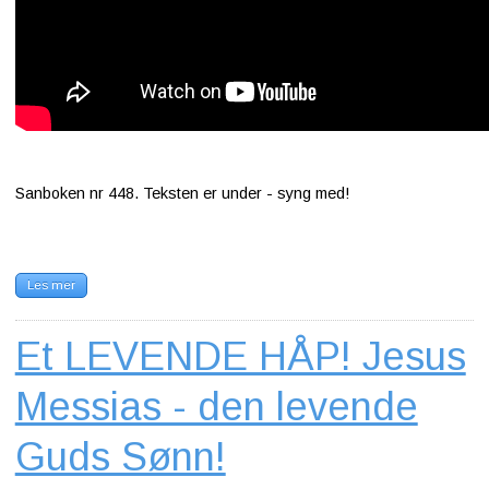
Sanboken nr 448. Teksten er under - syng med!
Les mer
Et LEVENDE HÅP! Jesus
Messias - den levende
Guds Sønn!