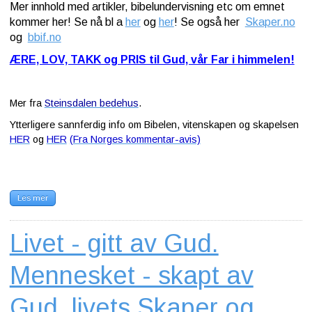
Mer innhold med artikler, bibelundervisning etc om emnet
kommer her! Se nå bl a
her
og
her
! Se også her
Skaper.no
og
bbif.no
ÆRE, LOV, TAKK og PRIS til Gud, vår Far i himmelen!
Mer fra
Steinsdalen bedehus
.
Ytterligere sannferdig info om Bibelen, vitenskapen og skapelsen
HER
og
HER
(Fra Norges kommentar-avis)
Les mer
Livet - gitt av Gud.
Mennesket - skapt av
Gud, livets Skaper og