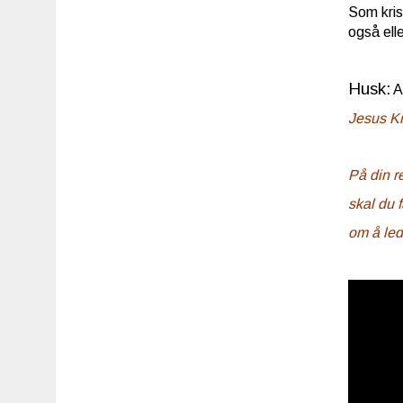
Som kris
også elle
Husk:
A
Jesus Kr
På din r
skal du 
om å led