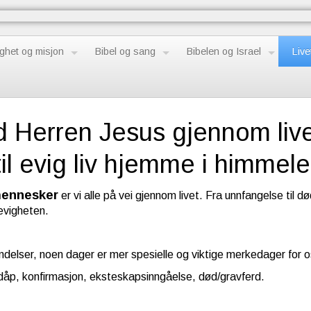
ghet og misjon
Bibel og sang
Bibelen og Israel
Live
 Herren Jesus gjennom livet:
til evig liv hjemme i himmele
ennesker
er vi alle på vei gjennom livet. Fra unnfangelse til 
evigheten
.
delser, noen dager er mer spesielle og viktige merkedager for o
dåp, konfirmasjon, eksteskapsinngåelse, død/gravferd.