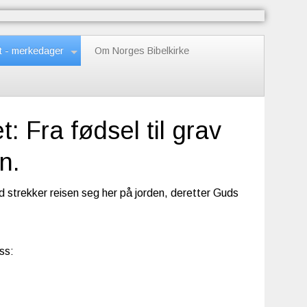
t - merkedager
Om Norges Bibelkirke
 Fra fødsel til grav
n.
død strekker reisen seg her på
jorden
, deretter Guds
ss: