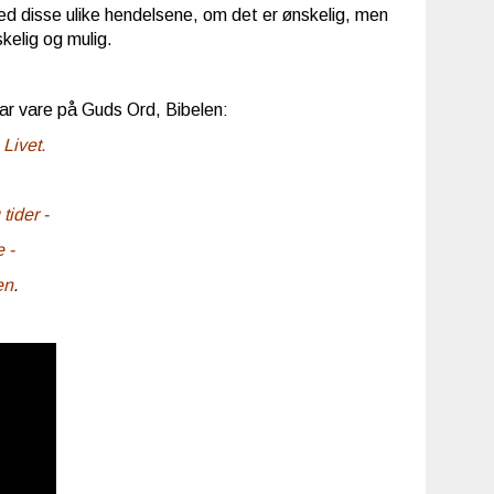
ed disse ulike hendelsene, om det er ønskelig, men
skelig og mulig.
tar vare på Guds Ord, Bibelen:
 Livet.
tider -
 -
en
.