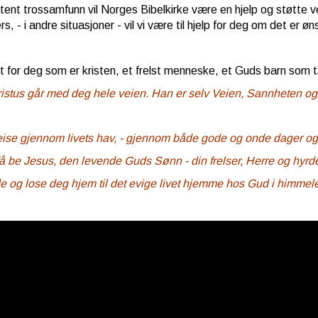
tent trossamfunn vil Norges Bibelkirke være en hjelp og støtte v
rs, - i andre situasjoner - vil vi være til hjelp for deg om det er øn
t for deg som er kristen, et frelst menneske, et Guds barn som 
istus går med deg hele veien. Han er selv Veien, Sannheten og
eise gjennom livets hav, - gjennom både gode og onde dager og 
få be Jesus, den levende Guds Sønn - din frelser, Herre og hyrde
e og lose deg hjem t
il det evige livet hjemme hos Gud i himmel