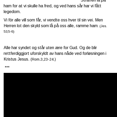
Straffen lå på
ham for at vi skulle ha fred
, og ved hans sår har vi fått
legedom.
Vi fòr alle vill som får, vi vendte oss hver til sin vei. Men
Herren lot den skyld som lå på oss alle, ramme ham
. (Jes.
53,5-6)
Alle har syndet og står uten ære for Gud. Og de blir
rettferdiggjort uforskyldt av hans nåde ved forløsningen i
Kristus Jesus.
(Rom.3,23-24.)
***