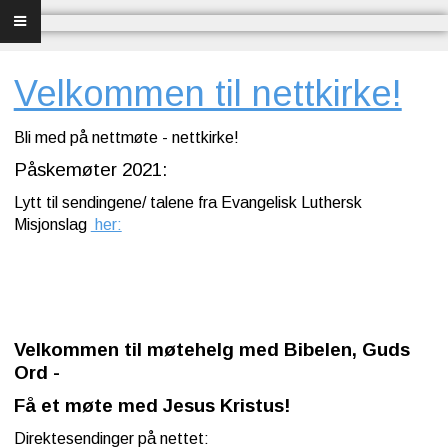
Forsiden
Frelse
Velkommen til nettkirke!
Bibelundervisning
Bli med på nettmøte - nettkirke!
Påskemøter 2021:
Menighet og misjon
Lytt til sendingene/ talene fra Evangelisk Luthersk
Bibel og sang
Misjonslag
her:
Bibelen og Israel
Livet - merkedager
Velkommen til møtehelg med Bibelen, Guds
Om Norges Bibelkirke
Ord -
Få et møte med Jesus Kristus!
Nettkirke
Direktesendinger på nettet: