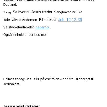
Dubland.
Se hvor nu Jesus treder.
Sangboken nr 674
Sang:
Bibeltekst:
Joh. 12,12-36
Tale: Øivind Andersen:
Se stykket/artikkelen
nedenfor
.
Også innhold under Les mer.
Palmesøndag: Jesus rir på eselfolen - ned fra Oljeberget til
Jerusalem.
Jesu endetidstaler: