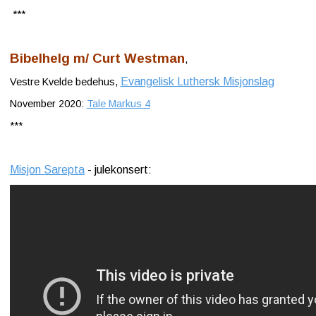
***
Bibelhelg m/ Curt Westman
,
Evangelisk Luthersk Misjonslag
Vestre Kvelde bedehus,
November 2020:
Tale Markus 4
***
Misjon Sarepta
- julekonsert: