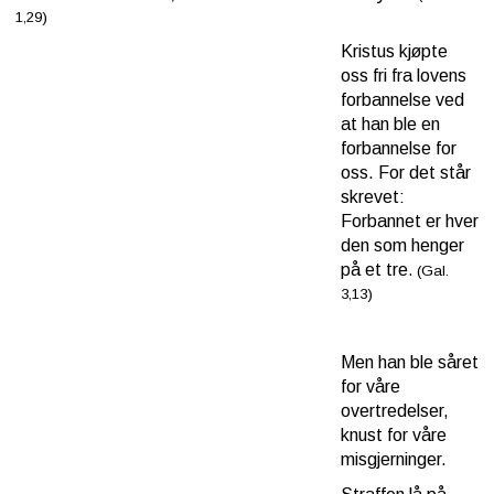
1,29)
Kristus kjøpte
oss fri
fra lovens
forbannelse ved
at han ble en
forbannelse for
oss. For det står
skrevet:
Forbannet er hver
den som henger
på et tre
.
(Gal.
3,13)
Men han ble såret
for våre
overtredelser,
knust for våre
misgjerninger.