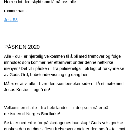
Herren lot den skyld som lå på oss alle
ramme ham.
Jes. 53
PÅSKEN 2020
Alle - du - er hjertelig velkommen til å bli med fremover og følge
innholdet som kommer her etterhvert under denne nettkirke-
menyen! Det vil i påsken - fra palmehelga - bli lagt ut forkynnelse
av Guds Ord, bubelundervisning og sang her.
Målet er at vi alle - hver den som besøker siden - få et møte med
Jesus Kristus - også du!
Velkommen til alle - fra hele landet - til deg som nå er på
nettsiden til Norges Bibelkirke!
Se taler nedenfor for påskedagenes budskap! Guds velsignelse
ønskes deg og dine - Jesu frelsesverk gjelder deg også - ta i mot