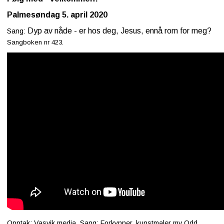
Palmesøndag 5. april 2020
Dyp av nåde - er hos deg, Jesus, ennå rom for meg?
Sang:
Sangboken nr 423.
Opptak: Vasvik media. Sang: Forkynner, kunstmaler mv Odd