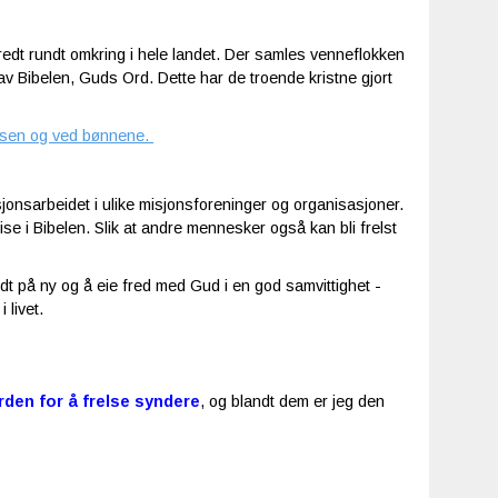
edt rundt omkring i hele landet. Der samles venneflokken
 av Bibelen, Guds Ord. Dette har de troende kristne gjort
elsen og ved bønnene.
nsarbeidet i ulike misjonsforeninger og organisasjoner.
e i Bibelen. Slik at andre mennesker også kan bli frelst
født på ny og å eie fred med Gud i en god samvittighet -
 livet.
erden for å frelse syndere
, og blandt dem er jeg den