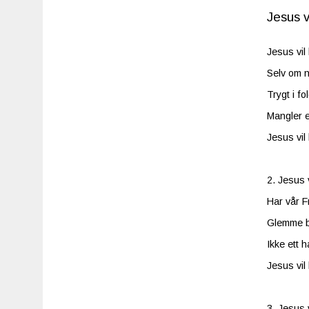
Jesus vi
Jesus vil 
Selv om ni
Trygt i fo
Mangler e
Jesus vil 
2. Jesus v
Har vår Fr
Glemme ba
Ikke ett 
Jesus vil 
3. Jesus v