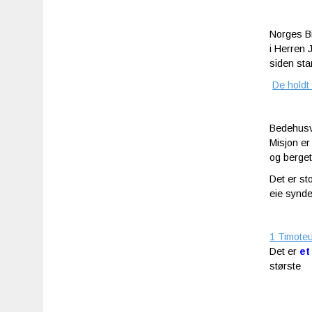
Norges Bi
i Herren 
siden sta
De holdt
Bedehusve
Misjon er
og berget
Det er st
eie synde
1 Timote
Det er
et
største