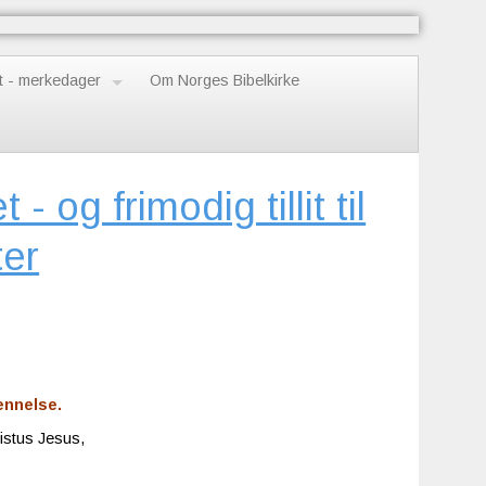
t - merkedager
Om Norges Bibelkirke
- og frimodig tillit til
ter
ennelse.
istus Jesus,