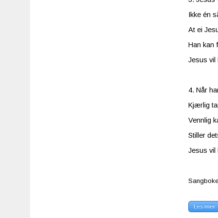
Ikke én s
At ei Jes
Han kan f
Jesus vil 
4. Når ha
Kjærlig ta
Vennlig k
Stiller d
Jesus vil 
Sangboken
Les mer