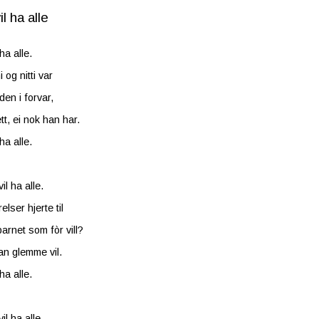
l ha alle
ha alle.
 og nitti var
lden i forvar,
tt, ei nok han har.
ha alle.
il ha alle.
elser hjerte til
rnet som fòr vill?
han glemme vil.
ha alle.
il ha alle.