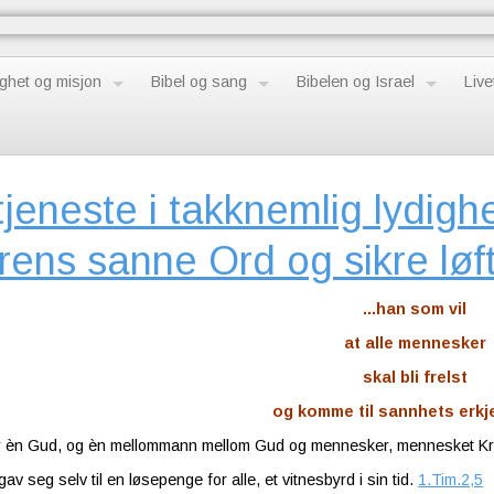
ghet og misjon
Bibel og sang
Bibelen og Israel
Live
jeneste i takknemlig lydighet 
rens sanne Ord og sikre løf
...han som vil
at alle mennesker
skal bli frelst
og komme til sannhets erkj
er èn Gud, og èn mellommann mellom Gud og mennesker, mennesket Kr
av seg selv til en løsepenge for alle, et vitnesbyrd i sin tid.
1.Tim.2,5