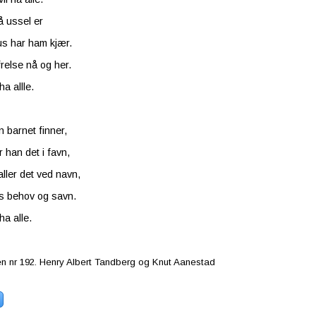
å ussel er
us har ham kjær.
relse nå og her.
ha allle.
n barnet finner,
r han det i favn,
aller det ved navn,
ets behov og savn.
ha alle.
 nr 192. Henry Albert Tandberg og Knut Aanestad