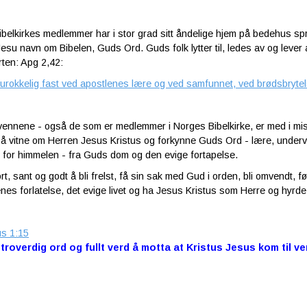
belkirkes medlemmer har i stor grad sitt åndelige hjem på bedehus spr
Jesu navn om Bibelen, Guds Ord. Guds folk lytter til, ledes av og lever
rten: Apg 2,42:
 urokkelig fast ved apostlenes lære og ved samfunnet, ved brødsbryt
nnene - også de som er medlemmer i Norges Bibelkirke, er med i misjo
 å vitne om Herren Jesus Kristus og forkynne Guds Ord - lære, undervis
 for himmelen - fra Guds dom og den evige fortapelse.
ort, sant og godt å bli frelst, få sin sak med Gud i orden, bli omvendt, 
nes forlatelse, det evige livet og ha Jesus Kristus som Herre og hyrde i
us 1:15
 troverdig ord og fullt verd å motta at Kristus Jesus kom til v