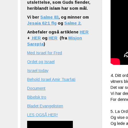
utslettelse, som Guds fiender,
heriblandt islam har som mål.
Vi ber
Salme 83
, og minner om
Jesaia 62:1 flg
og
Salme 2.
Anbefaler også artiklene
HER
+
HER
og
HER
(fra
Misjon
Sarepta
)
Med Israel for Fred
Ordet og Israel
Israel today
4. Ditt o
Behold Israel Amir Tsarfati
vitners bl
Det var s
Document
Vi har de
Bibelsk tro
For denne
Bladet Evangelisten
5. La Orde
LES OGSÅ HER!
Og vise os
Og lede al