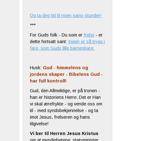
Og ta deg tid til noen sang-stunder!
***
For Guds folk - Du som er
frelst
- er
dette fortsatt sant:
Ingen er så trygg i
fare, som Guds lille barneskare.
Husk:
Gud - himmelens og
jordens skaper - Bibelens Gud -
har full kontroll!
Gud, den Allmektige, er på tronen -
han er historiens Herre. Det er Han
vi skal ærefrykte - og vende oss om
til - med syndsbekjennelse - og ta
imot Jesus, frelseren og hans
tilgivelse!
Vi ber til Herren Jesus Kristus
om at myndighetene, statsminister,