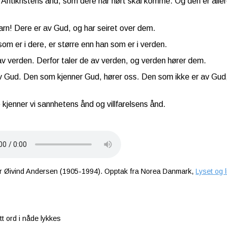
 Antikristens ånd, som dere har hørt skal komme. Og den er aller
arn! Dere er av Gud, og har seiret over dem.
som er i dere, er større enn han som er i verden.
av verden. Derfor taler de av verden, og verden hører dem.
av Gud. Den som kjenner Gud, hører oss. Den som ikke er av Gud,
.
 kjenner vi sannhetens ånd og villfarelsens ånd.
er Øivind Andersen (1905-1994). Opptak fra Norea Danmark,
Lyset og l
tt ord i nåde lykkes