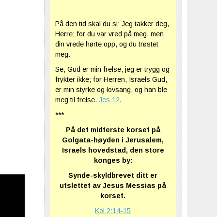
På den tid skal du si: Jeg takker deg,
Herre; for du var vred på meg, men
din vrede hørte opp, og du trøstet
meg.
Se, Gud er min frelse, jeg er trygg og
frykter ikke; for Herren, Israels Gud,
er min styrke og lovsang, og han ble
meg til frelse.
Jes 12
.
***
På det midterste korset på
Golgata-høyden i Jerusalem,
Israels hovedstad, den store
konges by:
Synde-skyldbrevet ditt er
utslettet av Jesus Messias på
korset.
Kol 2:14-15