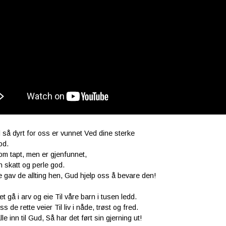
rd så dyrt for oss er vunnet Ved dine sterke
od.
om tapt, men er gjenfunnet,
n skatt og perle god.
 gav de allting hen, Gud hjelp oss å bevare den!
t gå i arv og eie Til våre barn i tusen ledd.
s de rette veier Til liv i nåde, trøst og fred.
le inn til Gud, Så har det ført sin gjerning ut!