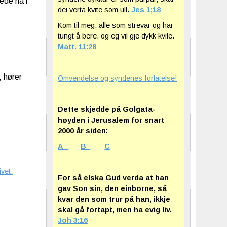
ede nå i
dei verta kvite som ull
.
Jes 1;18
Kom til meg, alle som strevar og har
tungt å bere, og eg vil gje dykk kvile
.
Matt. 11:28
 hører
Omvendelse og syndenes forlatelse!
Dette skjedde på Golgata-
høyden i Jerusalem for snart
2000 år siden:
A
B
C
ivet.
For så elska Gud verda at han
gav Son sin, den einborne, så
kvar den som trur på han, ikkje
skal gå fortapt, men ha evig liv.
Joh 3:16