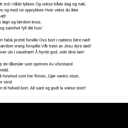
itt ord i nåde lykkes Og vokse både dag og natt,
s og med rot opprykkes Hver vekst du ikke
att!
s løgn og lærdom knus.
g sannhet fyll ditt hus!
n falsk profet forville Oss bort i nattens bitre nød!
lærdom vrang forspille Vår trøst av Jesu dyre død!
hver ulv i saueham! Å hyrde god, vokt dine lam!
p de tåkeslør som spinnes Av uforstand
vidd.
lt hovmod som her finnes, Gjør vantro stum,
r strid.
ri til helved bort. Alt sant og godt la vokse stort!