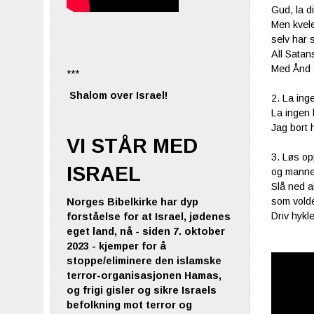
Gud, la d
Men kvele
selv har s
All Satan
Med Ånd o
***
Shalom over Israel!
2. La inge
La ingen 
Jag bort 
VI STÅR MED
3. Løs op
ISRAEL
og manne
Slå ned a
som volde
Norges Bibelkirke har dyp
Driv hykle
forståelse for at Israel, jødenes
eget land, nå - siden 7. oktober
2023 - kjemper for å
stoppe/eliminere den islamske
terror-organisasjonen Hamas,
og frigi gisler og sikre Israels
befolkning mot terror og