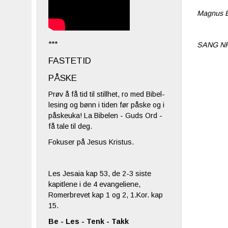
Magnus B
***
SANG NR
FASTETID
PÅSKE
Prøv å få tid til stillhet, ro med Bibel-
lesing og bønn i tiden før påske og i
påskeuka! La Bibelen - Guds Ord -
få tale til deg.
Fokuser på Jesus Kristus.
Les Jesaia kap 53, de 2-3 siste
kapitlene i de 4 evangeliene,
Romerbrevet kap 1 og 2, 1.Kor. kap
15.
Be - Les - Tenk - Takk