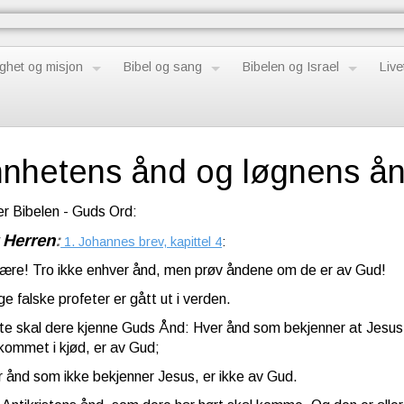
ghet og misjon
Bibel og sang
Bibelen og Israel
Live
nhetens ånd og løgnens å
er Bibelen - Guds Ord:
r Herren
:
1. Johannes brev, kapittel 4
:
jære! Tro ikke enhver ånd, men prøv åndene om de er av Gud!
e falske profeter er gått ut i verden.
te skal dere kjenne Guds Ånd: Hver ånd som bekjenner at Jesus
 kommet i kjød, er av Gud;
r ånd som ikke bekjenner Jesus, er ikke av Gud.