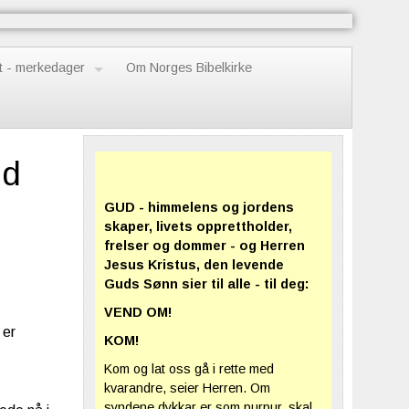
t - merkedager
Om Norges Bibelkirke
nd
GUD - himmelens og jordens
skaper, livets opprettholder,
frelser og dommer - og Herren
Jesus Kristus, den levende
Guds Sønn sier til alle - til deg:
VEND OM!
 er
KOM!
Kom og lat oss gå i rette med
kvarandre, seier Herren. Om
syndene dykkar er som purpur, skal