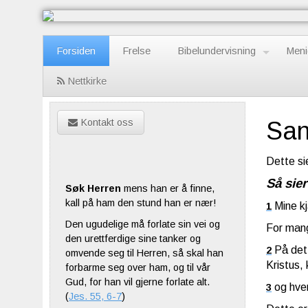
Forsiden
Frelse
Bibelundervisning
Meni
Nettkirke
Kontakt oss
San
Dette si
Så sie
Søk Herren
mens han er å finne,
kall på ham den stund han er nær!
Mine k
1
Den ugudelige må forlate sin vei og
For mang
den urettferdige sine tanker og
På det
2
omvende seg til Herren, så skal han
Kristus,
forbarme seg over ham, og til vår
Gud, for han vil gjerne forlate alt.
og hve
3
(
Jes. 55, 6-7
)