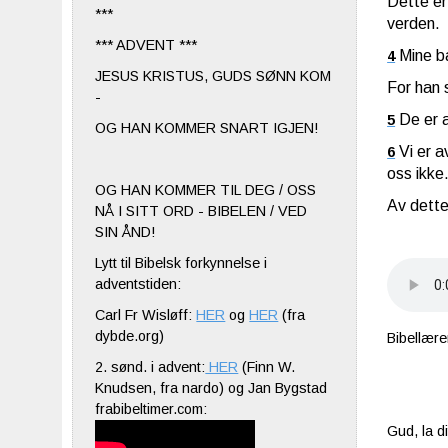
Dette er
***
verden.
*** ADVENT ***
Mine b
4
JESUS KRISTUS, GUDS SØNN KOM
For han 
-
De er 
5
OG HAN KOMMER SNART IGJEN!
Vi er 
6
oss ikke
OG HAN KOMMER TIL DEG / OSS
Av dette
NÅ I SITT ORD - BIBELEN / VED
SIN ÅND!
Lytt til Bibelsk forkynnelse i
adventstiden:
Carl Fr Wisløff:
HER
og
HER
(fra
dybde.org)
Bibellær
2. sønd. i advent:
HER
(Finn W.
Knudsen, fra nardo) og Jan Bygstad
frabibeltimer.com:
Gud, la di