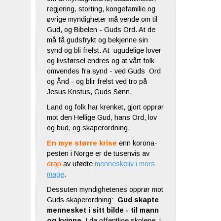
regjering, storting, kongefamilie og
øvrige myndigheter må vende om til
Gud, og Bibelen - Guds Ord. At de
må få gudsfrykt og bekjenne sin
synd og bli frelst. At ugudelige lover
og livsførsel endres og at vårt folk
omvendes fra synd - ved Guds Ord
og Ånd - og blir frelst ved tro på
Jesus Kristus, Guds Sønn.
Land og folk har krenket, gjort opprør
mot den Hellige Gud, hans Ord, lov
og bud, og skaperordning.
En mye større krise
enn korona-
pesten i Norge er de tusenvis av
drap
av ufødte
menneskeliv i mors
mage
.
Dessuten myndighetenes opprør mot
Guds skaperordning:
Gud skapte
mennesket i sitt bilde - til mann
og kvinne
. I de offentlige skolene, i